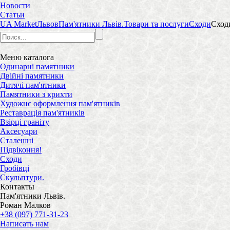
Новости
Статьи
UA Market
Львов
Пам'ятники Львів.
Товари та послуги
Сходи
Сход
Меню
каталога
Одинарні памятники
Двійні памятники
Дитячі пам'ятники
Памятники з крихти
Художнє оформлення пам'ятників
Реставрація пам'ятників
Взірці граніту
Аксесуари
Сталешні
Підвіконня!
Сходи
Гробівці
Скульптури.
Контакты
Пам'ятники Львів.
Роман Малков
+38 (097) 771-31-23
Написать нам