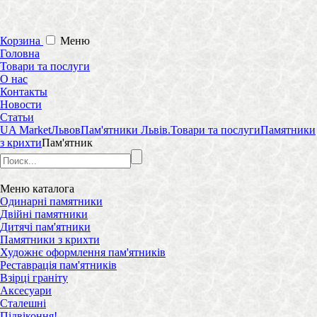
Корзина
Меню
Головна
Товари та послуги
О нас
Контакты
Новости
Статьи
UA Market
Львов
Пам'ятники Львів.
Товари та послуги
Памятники
з крихти
Пам'ятник
Меню
каталога
Одинарні памятники
Двійні памятники
Дитячі пам'ятники
Памятники з крихти
Художнє оформлення пам'ятників
Реставрація пам'ятників
Взірці граніту
Аксесуари
Сталешні
Підвіконня!