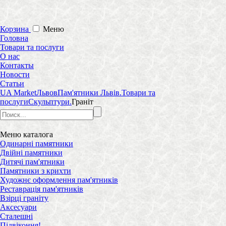
Корзина
Меню
Головна
Товари та послуги
О нас
Контакты
Новости
Статьи
UA Market
Львов
Пам'ятники Львів.
Товари та
послуги
Скульптури.
Граніт
Меню
каталога
Одинарні памятники
Двійні памятники
Дитячі пам'ятники
Памятники з крихти
Художнє оформлення пам'ятників
Реставрація пам'ятників
Взірці граніту
Аксесуари
Сталешні
Підвіконня!