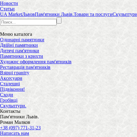
Новости
Статьи
UA Market
Львов
Пам'ятники Львів.
Товари та послуги
Скульптури
Меню
каталога
Одинарні памятники
Двійні памятники
Дитячі пам'ятники
Памятники з крихти
Художнє оформлення пам'ятників
Реставрація пам'ятників
Взірці граніту
Аксесуари
Сталешні
Підвіконня!
Сходи
Гробівці
Скульптури.
Контакты
Пам'ятники Львів.
Роман Малков
+38 (097) 771-31-23
Написать нам