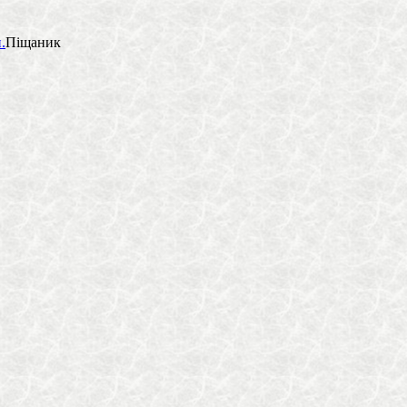
.
Піщаник