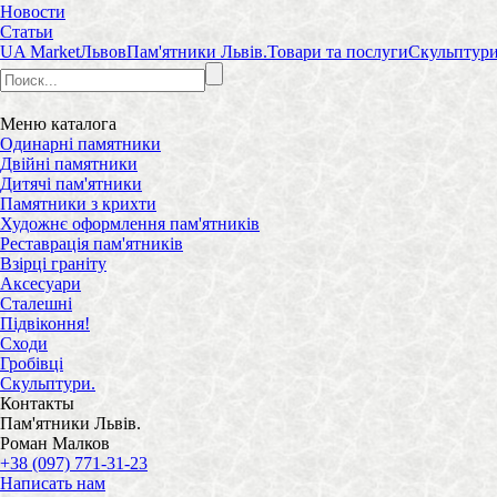
Новости
Статьи
UA Market
Львов
Пам'ятники Львів.
Товари та послуги
Скульптури
Меню
каталога
Одинарні памятники
Двійні памятники
Дитячі пам'ятники
Памятники з крихти
Художнє оформлення пам'ятників
Реставрація пам'ятників
Взірці граніту
Аксесуари
Сталешні
Підвіконня!
Сходи
Гробівці
Скульптури.
Контакты
Пам'ятники Львів.
Роман Малков
+38 (097) 771-31-23
Написать нам