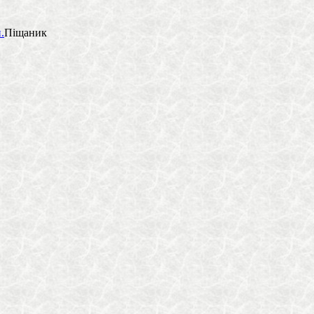
.
Піщаник