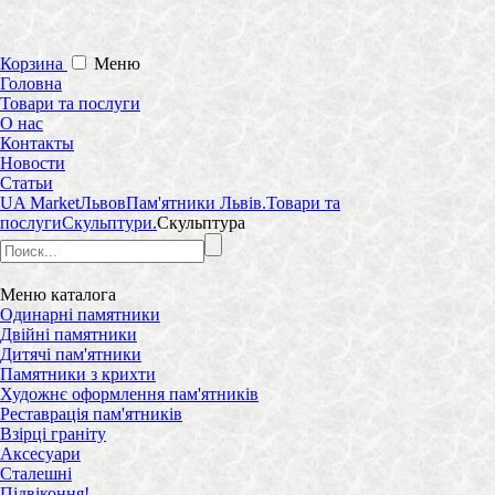
Корзина
Меню
Головна
Товари та послуги
О нас
Контакты
Новости
Статьи
UA Market
Львов
Пам'ятники Львів.
Товари та
послуги
Скульптури.
Скульптура
Меню
каталога
Одинарні памятники
Двійні памятники
Дитячі пам'ятники
Памятники з крихти
Художнє оформлення пам'ятників
Реставрація пам'ятників
Взірці граніту
Аксесуари
Сталешні
Підвіконня!