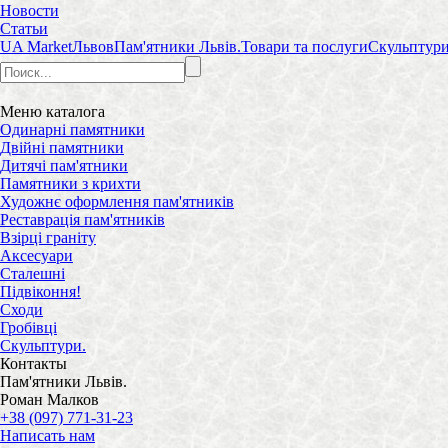
Новости
Статьи
UA Market
Львов
Пам'ятники Львів.
Товари та послуги
Скульптури
Меню
каталога
Одинарні памятники
Двійні памятники
Дитячі пам'ятники
Памятники з крихти
Художнє оформлення пам'ятників
Реставрація пам'ятників
Взірці граніту
Аксесуари
Сталешні
Підвіконня!
Сходи
Гробівці
Скульптури.
Контакты
Пам'ятники Львів.
Роман Малков
+38 (097) 771-31-23
Написать нам