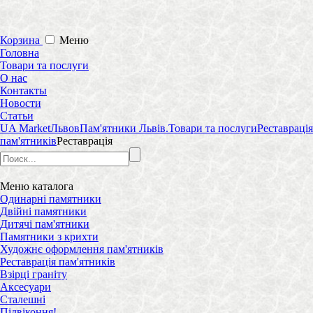
Корзина
Меню
Головна
Товари та послуги
О нас
Контакты
Новости
Статьи
UA Market
Львов
Пам'ятники Львів.
Товари та послуги
Реставрація
пам'ятників
Реставрація
Меню
каталога
Одинарні памятники
Двійні памятники
Дитячі пам'ятники
Памятники з крихти
Художнє оформлення пам'ятників
Реставрація пам'ятників
Взірці граніту
Аксесуари
Сталешні
Підвіконня!