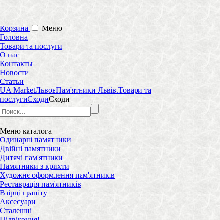
Корзина
Меню
Головна
Товари та послуги
О нас
Контакты
Новости
Статьи
UA Market
Львов
Пам'ятники Львів.
Товари та
послуги
Сходи
Сходи
Меню
каталога
Одинарні памятники
Двійні памятники
Дитячі пам'ятники
Памятники з крихти
Художнє оформлення пам'ятників
Реставрація пам'ятників
Взірці граніту
Аксесуари
Сталешні
Підвіконня!