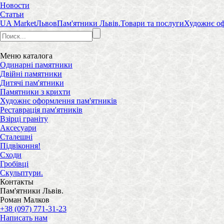
Новости
Статьи
UA Market
Львов
Пам'ятники Львів.
Товари та послуги
Художнє оф
Меню
каталога
Одинарні памятники
Двійні памятники
Дитячі пам'ятники
Памятники з крихти
Художнє оформлення пам'ятників
Реставрація пам'ятників
Взірці граніту
Аксесуари
Сталешні
Підвіконня!
Сходи
Гробівці
Скульптури.
Контакты
Пам'ятники Львів.
Роман Малков
+38 (097) 771-31-23
Написать нам