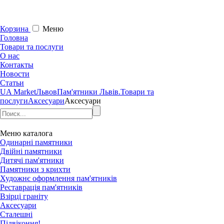
Корзина
Меню
Головна
Товари та послуги
О нас
Контакты
Новости
Статьи
UA Market
Львов
Пам'ятники Львів.
Товари та
послуги
Аксесуари
Аксесуари
Меню
каталога
Одинарні памятники
Двійні памятники
Дитячі пам'ятники
Памятники з крихти
Художнє оформлення пам'ятників
Реставрація пам'ятників
Взірці граніту
Аксесуари
Сталешні
Підвіконня!