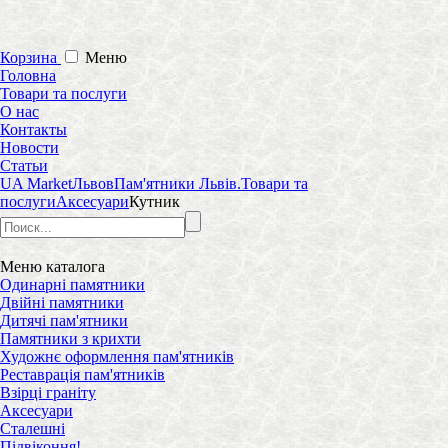
Корзина
Меню
Головна
Товари та послуги
О нас
Контакты
Новости
Статьи
UA Market
Львов
Пам'ятники Львів.
Товари та
послуги
Аксесуари
Кутник
Меню
каталога
Одинарні памятники
Двійні памятники
Дитячі пам'ятники
Памятники з крихти
Художнє оформлення пам'ятників
Реставрація пам'ятників
Взірці граніту
Аксесуари
Сталешні
Підвіконня!