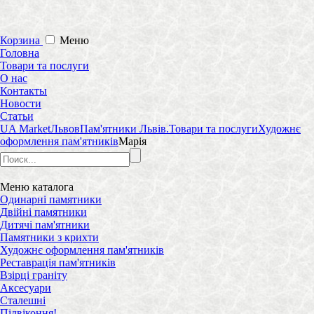
Корзина
Меню
Головна
Товари та послуги
О нас
Контакты
Новости
Статьи
UA Market
Львов
Пам'ятники Львів.
Товари та послуги
Художнє
оформлення пам'ятників
Марія
Меню
каталога
Одинарні памятники
Двійні памятники
Дитячі пам'ятники
Памятники з крихти
Художнє оформлення пам'ятників
Реставрація пам'ятників
Взірці граніту
Аксесуари
Сталешні
Підвіконня!