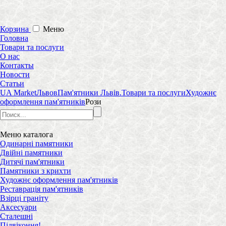
Корзина
Меню
Головна
Товари та послуги
О нас
Контакты
Новости
Статьи
UA Market
Львов
Пам'ятники Львів.
Товари та послуги
Художнє
оформлення пам'ятників
Рози
Меню
каталога
Одинарні памятники
Двійні памятники
Дитячі пам'ятники
Памятники з крихти
Художнє оформлення пам'ятників
Реставрація пам'ятників
Взірці граніту
Аксесуари
Сталешні
Підвіконня!