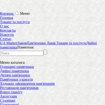
Корзина
Меню
Головна
Товари та послуги
О нас
Контакты
Новости
Статьи
UA Market
Львов
Пам'ятники Львів.
Товари та послуги
Двійні
памятники
Памятник
Меню
каталога
Одинарні памятники
Двійні памятники
Дитячі пам'ятники
Памятники з крихти
Художнє оформлення пам'ятників
Реставрація пам'ятників
Взірці граніту
Аксесуари
Сталешні
Підвіконня!