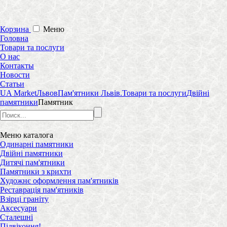
Корзина
Меню
Головна
Товари та послуги
О нас
Контакты
Новости
Статьи
UA Market
Львов
Пам'ятники Львів.
Товари та послуги
Двійні
памятники
Памятник
Меню
каталога
Одинарні памятники
Двійні памятники
Дитячі пам'ятники
Памятники з крихти
Художнє оформлення пам'ятників
Реставрація пам'ятників
Взірці граніту
Аксесуари
Сталешні
Підвіконня!