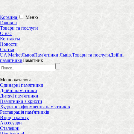
Корзина
Меню
Головна
Товари та послуги
О нас
Контакты
Новости
Статьи
UA Market
Львов
Пам'ятники Львів.
Товари та послуги
Двійні
памятники
Памятник
Меню
каталога
Одинарні памятники
Двійні памятники
Дитячі пам'ятники
Памятники з крихти
Художнє оформлення пам'ятників
Реставрація пам'ятників
Взірці граніту
Аксесуари
Сталешні
Підвіконня!