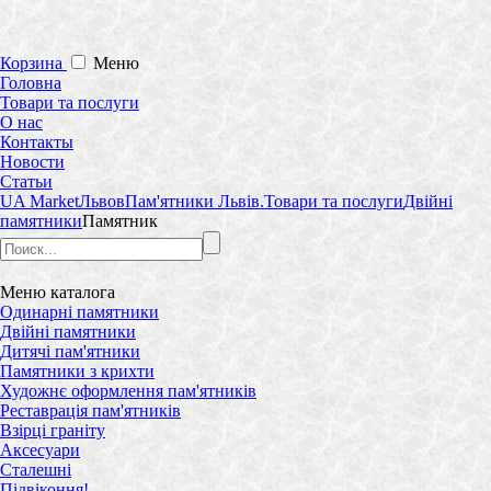
Корзина
Меню
Головна
Товари та послуги
О нас
Контакты
Новости
Статьи
UA Market
Львов
Пам'ятники Львів.
Товари та послуги
Двійні
памятники
Памятник
Меню
каталога
Одинарні памятники
Двійні памятники
Дитячі пам'ятники
Памятники з крихти
Художнє оформлення пам'ятників
Реставрація пам'ятників
Взірці граніту
Аксесуари
Сталешні
Підвіконня!